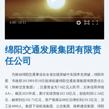
0:00
/
10:11
绵阳交通发展集团有限责
任公司
为推动绵阳交通事业在全省次级突破中实现率先突破，绵阳市
委、市政府2013年8月19日批准组建绵阳交通发展集团有限责任公
司（简称交发集团），注册资金为7.6亿元人民币，主体信用评级
AA+。截至2025年底，累计实现营收163.18亿元，创造利润12.24亿
元，融资到位192.71亿元，资产规模从88亿元增长到219.5亿元，员
工近4000人。集团下设机场集团、公交集团、路桥建设集团、绵阳