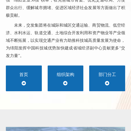
强”“绵阳企业50强”榜单，在完善城市骨架、优化交通布局、方便
群众出行、缓解城市拥堵、促进区域经济社会发展等方面做出了积
极贡献。
未来，交发集团将在城际和城区交通运输、商贸物流、低空经
济、水利水运、轨道交通、土地综合开发利用和资产物业等产业领
域不断拓展，以实现交通产业有力助推科技城高质量发展为使命，
为绵阳发挥中国科技城优势加快建成省域经济副中心贡献更多“交
发力量”。
首页
组织架构
部门分工