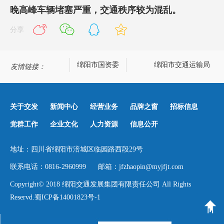
晚高峰车辆堵塞严重，交通秩序较为混乱。
分享
绵阳政务网
绵阳市国资委
绵阳市交通运输局
友情链接：
关于交发
新闻中心
经营业务
品牌之窗
招标信息
党群工作
企业文化
人力资源
信息公开
地址：四川省绵阳市涪城区临园路西段29号
联系电话：0816-2960999 邮箱：jfzhaopin@myjfjt.com
Copyright© 2018 绵阳交通发展集团有限责任公司 All Rights
Reservd.
蜀ICP备14001823号-1