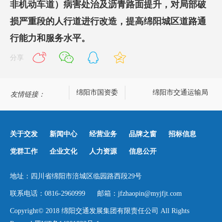
非机动车道）病害处治及沥青路面提升，对局部破
损严重段的人行道进行改造，提高绵阳城区道路通
行能力和服务水平。
分享
绵阳政务网
绵阳市国资委
绵阳市交通运输局
友情链接：
关于交发
新闻中心
经营业务
品牌之窗
招标信息
党群工作
企业文化
人力资源
信息公开
地址：四川省绵阳市涪城区临园路西段29号
联系电话：0816-2960999 邮箱：jfzhaopin@myjfjt.com
Copyright© 2018 绵阳交通发展集团有限责任公司 All Rights