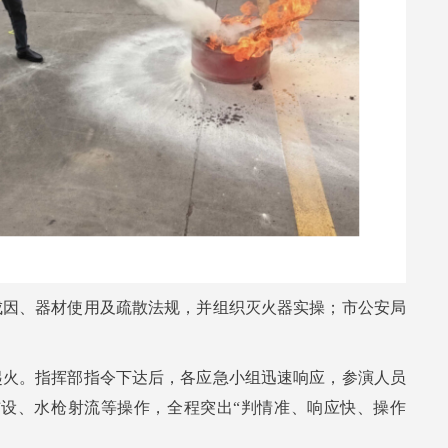
成因、器材使用及疏散法规，并组织灭火器实操；市公安局
起火。指挥部指令下达后，各应急小组迅速响应，参演人员
设、水枪射流等操作，全程突出“判情准、响应快、操作