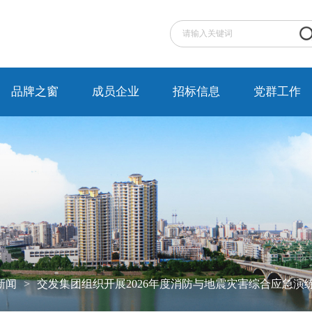
品牌之窗
成员企业
招标信息
党群工作
新闻
交发集团组织开展2026年度消防与地震灾害综合应急演