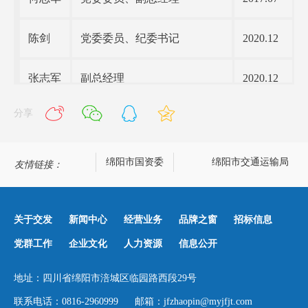
陈剑
党委委员、纪委书记
2020.12
张志军
副总经理
2020.12
分享
绵阳政务网
绵阳市国资委
绵阳市交通运输局
友情链接：
关于交发
新闻中心
经营业务
品牌之窗
招标信息
党群工作
企业文化
人力资源
信息公开
地址：四川省绵阳市涪城区临园路西段29号
联系电话：0816-2960999 邮箱：jfzhaopin@myjfjt.com