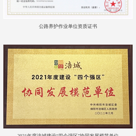
公路养护作业单位资质证书
2021年度涪城建设“四个强区”协同发展模范单位