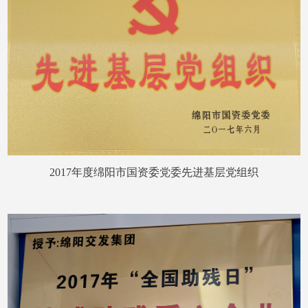
2017年度绵阳市国资委党委先进基层党组织