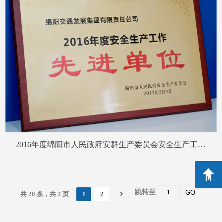
2016年度绵阳市人民政府安群生产委员会安全生产工作先进单位
跳转至
GO
共 20 条，共 2 页
1
2