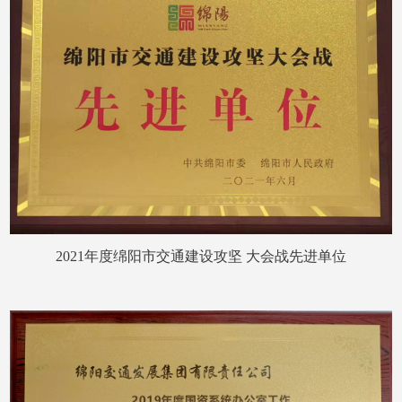
2021年度绵阳市交通建设攻坚 大会战先进单位