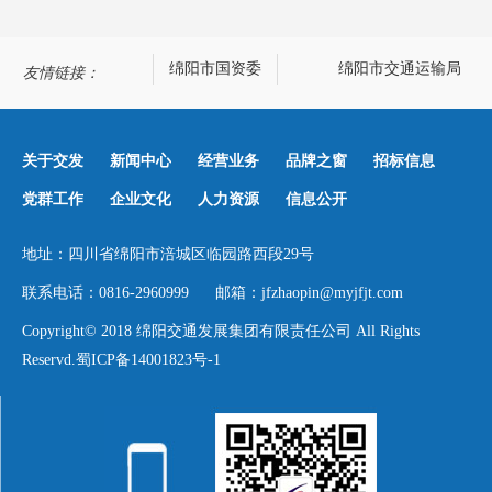
阳市国资委
绵阳市交通运输局
绵阳机场集团
友情链接：
关于交发
新闻中心
经营业务
品牌之窗
招标信息
党群工作
企业文化
人力资源
信息公开
地址：四川省绵阳市涪城区临园路西段29号
联系电话：0816-2960999 邮箱：jfzhaopin@myjfjt.com
Copyright© 2018 绵阳交通发展集团有限责任公司 All Rights
Reservd.
蜀ICP备14001823号-1