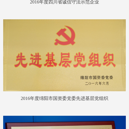
2016年度四川省诚信守法示范企业
2016年度绵阳市国资委党委先进基层党组织