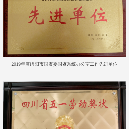
2019年度绵阳市国资委国资系统办公室工作先进单位