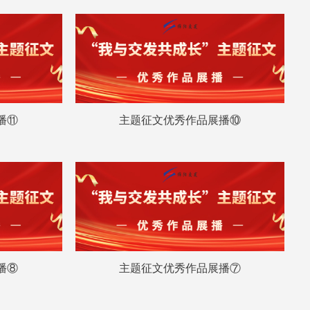
播⑪
主题征文优秀作品展播⑩
播⑧
主题征文优秀作品展播⑦