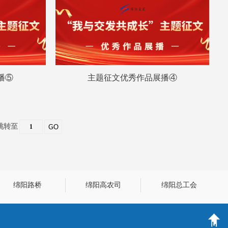
播⑤
主题征文优秀作品展播④
跳转至
GO
绵阳路桥
绵阳高农司
绵阳总工会