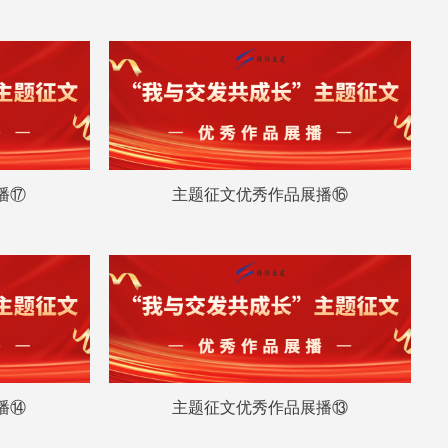
播⑰
主题征文优秀作品展播⑯
播⑭
主题征文优秀作品展播⑬