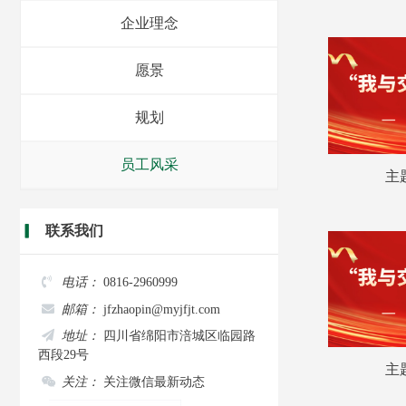
企业理念
愿景
规划
员工风采
主
▎
联系我们
电话：
0816-2960999
邮箱：
jfzhaopin@myjfjt.com
地址：
四川省绵阳市涪城区临园路
西段29号
主
关注：
关注微信最新动态